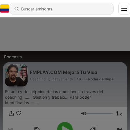
Podcasts
FMPLAY.COM Mejorá Tu Vida
Coaching Educativamente
|
16 - El Poder del Ikigai
Estudio y descripcion de las emociones a traves del
coaching........ Gestion y trabajo... Para poder
identificarlas........
1
x
Volumen