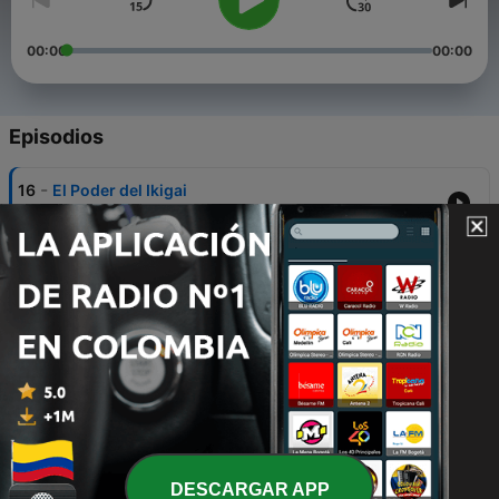
00:00
00:00
Episodios
-
16
El Poder del Ikigai
09 abr. 2026
-
15
Sincrodestino 4
26 abr. 2024
-
14
Sincrodestino 3
25 jul. 2023
-
13
Sincrodestino 2
15 ago. 2022
-
12
Sincrodestino 1
DESCARGAR APP