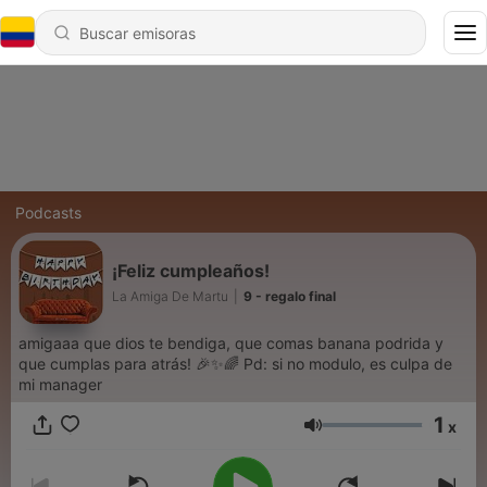
Podcasts
¡Feliz cumpleaños!
La Amiga De Martu
|
9 - regalo final
amigaaa que dios te bendiga, que comas banana podrida y
que cumplas para atrás! 🎉✨🌈 Pd: si no modulo, es culpa de
mi manager
1
x
Volumen