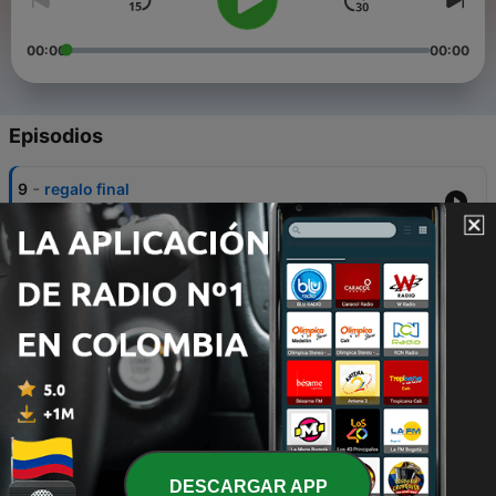
00:00
00:00
Episodios
-
9
regalo final
17 feb. 2021
-
8
gracias
17 feb. 2021
-
7
perdón
17 feb. 2021
-
6
acuario sos
17 feb. 2021
-
5
2022... estudiaremos?
DESCARGAR APP