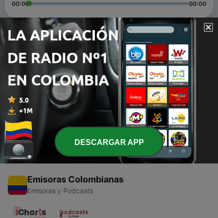
00:00
00:00
Episodios
-
2
PASAR EL MESSAGE DE DIOS
21 nov. 2022
-
1
7 razones por las que tus oraciones no son
respondidas
22 abr. 2020
DESCARGAR APP
Emisoras Colombianas
Emisoras y Podcasts