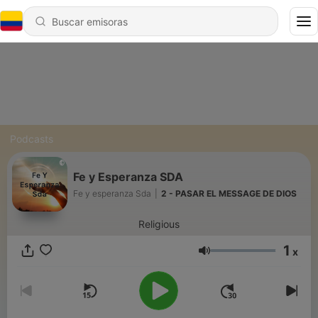
Podcasts
Fe y Esperanza SDA
Fe y esperanza Sda
|
2 - PASAR EL MESSAGE DE DIOS
Religious
1
x
Volumen