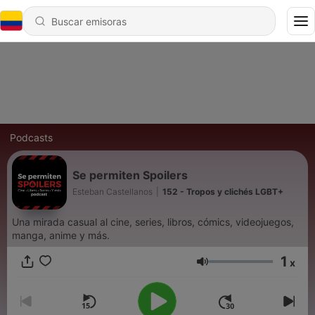
Podcasts
Se permiten Spoilers
Esteban Castellanos
|
152 - Tropos y clichés LGBT+
Una mirada casual al cine, series, libros, cómics, videojuegos,
manga, anime y más.
1
x
Volumen