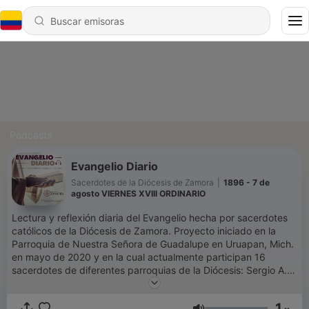
Podcasts
Evangelio Diario
Sacerdotes de la Diócesis de Zamora
|
1896 - 7 de
agosto VIERNES XVIII ORDINARIO
Lectura y reflexión diaria del Evangelio hecha por sacerdotes
católicos de la Diócesis de Zamora. Proyecto iniciado en la
Parroquia de Nuestra Señora de Guadalupe en Uruapan, Mich.
en mayo de 2020 y en la cual actualmente participan 16
sacerdotes de diferentes parroquias de la Diócesis: Sergio A.
Arroyo, Fco. Javier Medina, Pablo Rodríguez, Guillermo Bernal,
Felipe Vega, Efrén González, Eligio Román, Hediberto García,
1