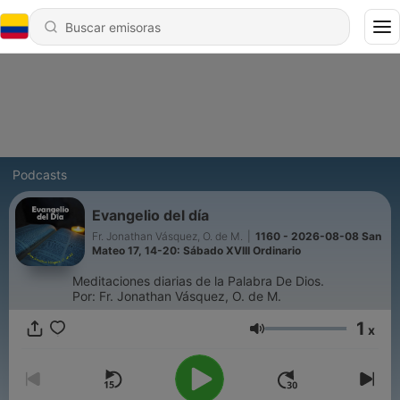
Podcasts
Evangelio del día
Fr. Jonathan Vásquez, O. de M.
|
1160 - 2026-08-08 San
Mateo 17, 14-20: Sábado XVIII Ordinario
Meditaciones diarias de la Palabra De Dios.
Por: Fr. Jonathan Vásquez, O. de M.
1
x
Volumen