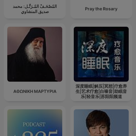
المُصْحَـفْ المُـرَتَّـل: محمد
Pray the Rosary
صديق المنشاوي
深度睡眠|解压|冥想|疗愈养
ΑΘΩΝΙΚΗ ΜΑΡΤΥΡΙΑ
生|艺术疗愈|白噪音|助眠音
乐|轻音乐|苏阳阳频道