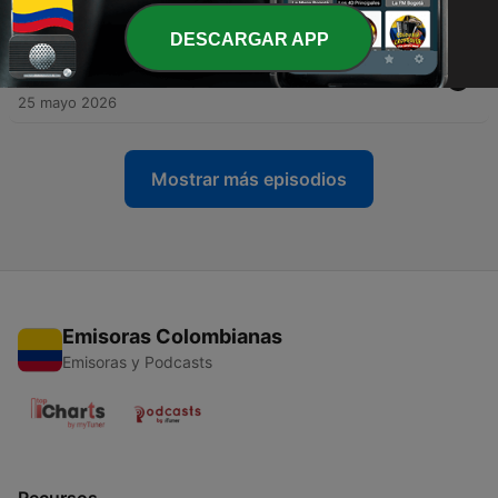
25 mayo 2026
DESCARGAR APP
-
336
Estudio Bíblico: Colosenses 3 vr. 5 al 17 – Hna.
María Luisa Piraquive – West Palm Beach, USA
25 mayo 2026
Mostrar más episodios
Emisoras Colombianas
Emisoras y Podcasts