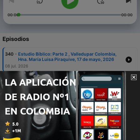
00:00
00:00
Episodios
-
340
Estudio Bíblico: Parte 2 , Valledupar Colombia,
Hna. María Luisa Piraquive, 17 de mayo, 2026
08 jul. 2026
-
339
Estudio Bíblico: Santiago 4, Valledupar
Colombia, 17-may-2026
08 jul. 2026
-
338
Estudio Bíblico: Jacksonville, Parte 2 (25 de abril
de 2026)
08 jul. 2026
-
337
Estudio Bíblico: 1 Juan 3 (Parte 1) Jacksonville,
Florida, USA – Hna. María Luisa Piraquive – 25 de
abril de 2026