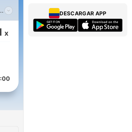
DESCARGAR APP
1
x
:00