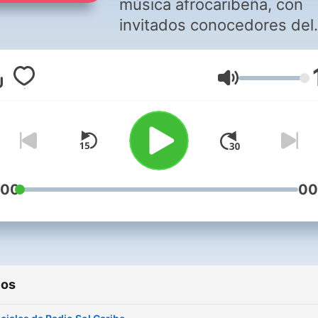
música afrocaribeña, con
invitados conocedores del
tema
Volumen
:00
00
ios