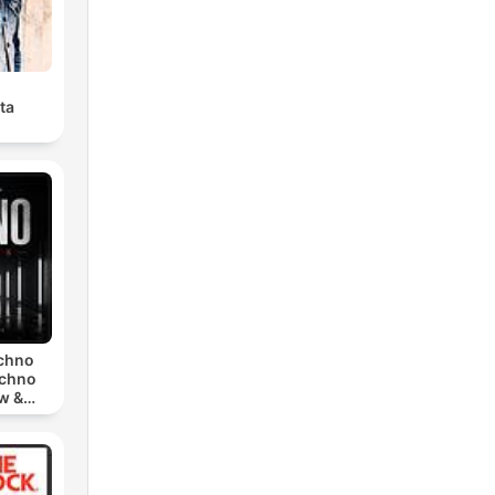
ta
echno
echno
w &
chno