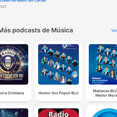
ciales de Radio Sol Caribe
2021
Más podcasts de Música
Ve
Mañanas BLU
ora Cristiana
Humor Voz Populi BLU
Néstor Mora