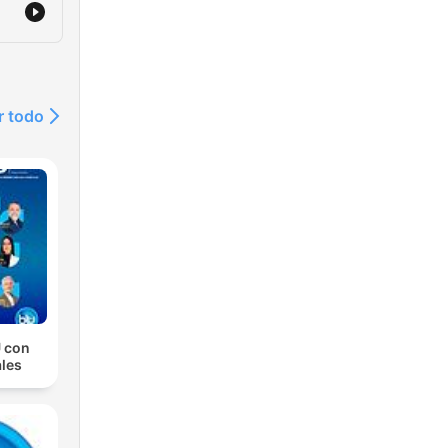
r todo
 con
les