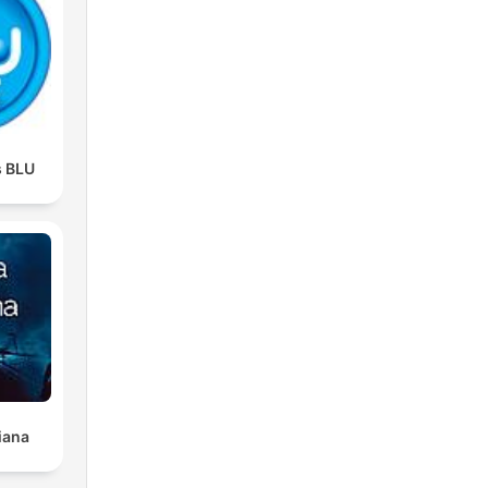
s BLU
iana