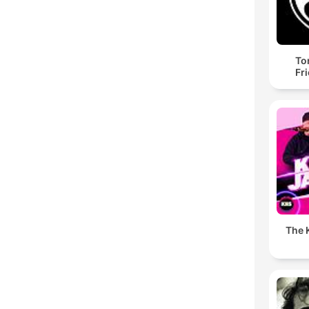
To
Fr
The K