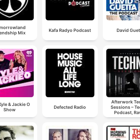
morrowland
Kafa Radyo Podcast
David Guet
iendship Mix
Afterwork T
yle & Jackie O
Defected Radio
Sessions – T
Show
Podcast, Ra
Hypnotic Te
Mixes