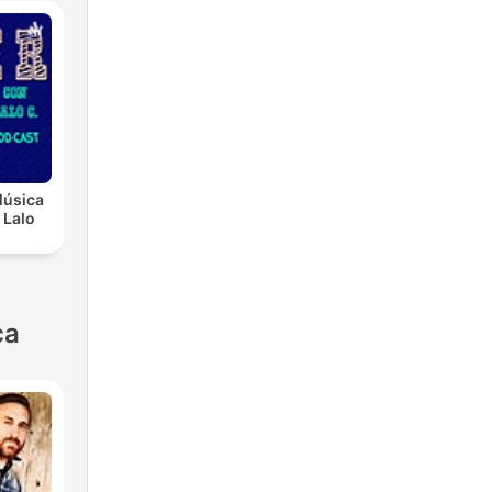
Música
 Lalo
ca