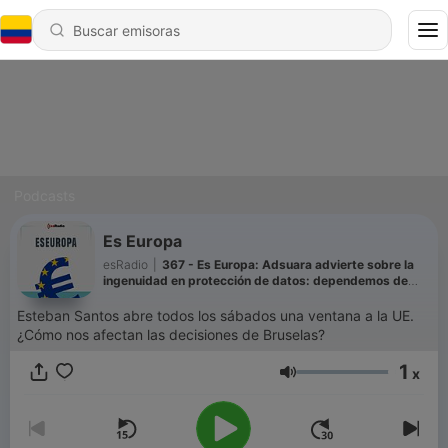
Podcasts
Es Europa
esRadio
|
367 - Es Europa: Adsuara advierte sobre la
ingenuidad en protección de datos: dependemos de
servidores extranjeros
Esteban Santos abre todos los sábados una ventana a la UE.
¿Cómo nos afectan las decisiones de Bruselas?
1
x
Volumen