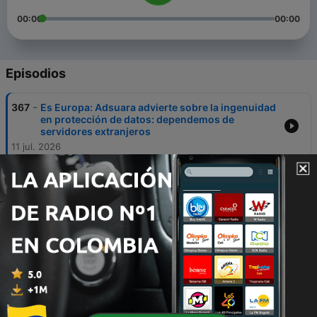
00:00
00:00
Episodios
-
367
Es Europa: Adsuara advierte sobre la ingenuidad
en protección de datos: dependemos de
servidores extranjeros
11 jul. 2026
-
366
Es Europa: El Brexit: ¿Positivo o negativo?
04 jul. 2026
-
365
Es Europa: la filtración de datos en Lituania
genera cierta preocupación en Europa
13 jun. 2026
-
364
Es Europa: El conflicto en Oriente Medio dispara
los costes, paraliza vuelos y golpea a la
cosmética española
15 mar. 2026