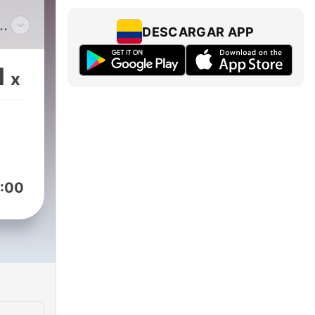
DESCARGAR APP
1
x
:00