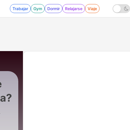
Trabajar
Gym
Dormir
Relajarse
Viaje
e
ia?