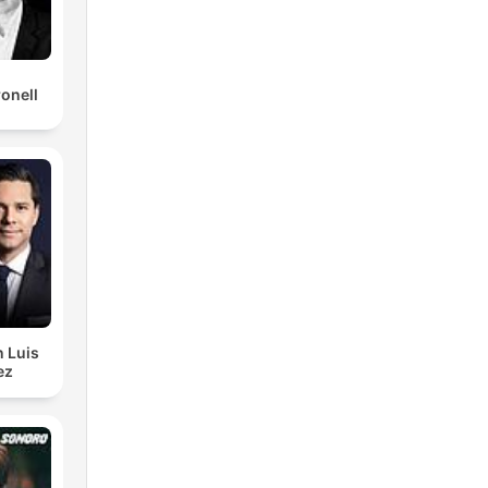
ronell
n Luis
ez