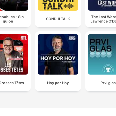
epublica - Sin
The Last Word
SONDHI TALK
guion
Lawrence O’Do
Grosses Têtes
Hoy por Hoy
Prvi glas