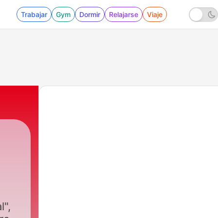
Trabajar
Gym
Dormir
Relajarse
Viaje
l",