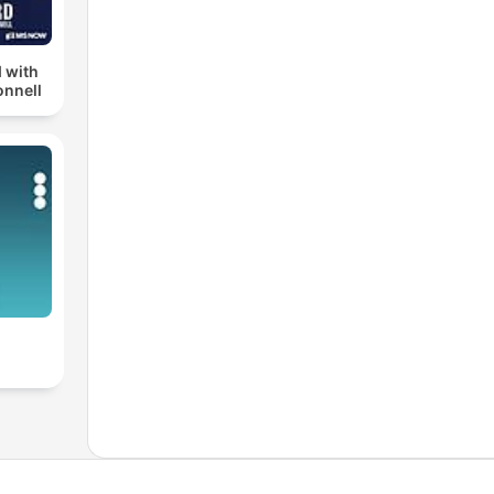
 with
nnell