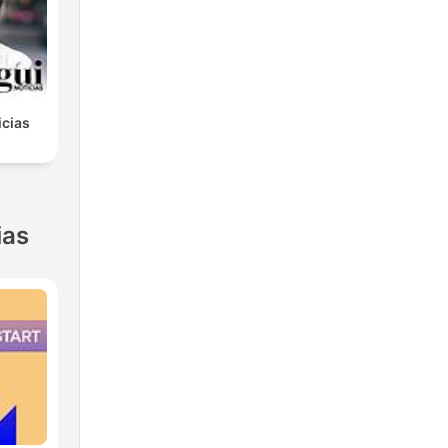
icias
ias