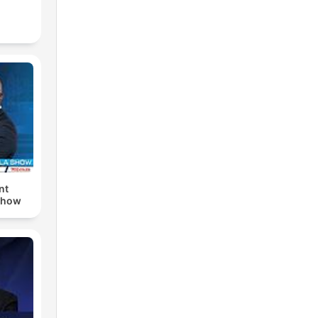
nt
Show