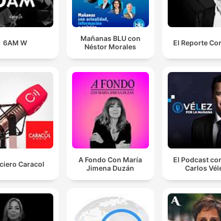
Mañanas BLU con
6AM W
El Reporte Co
Néstor Morales
A Fondo Con María
El Podcast co
ciero Caracol
Jimena Duzán
Carlos Vél