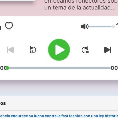
enfocamos reflectores sob
un tema de la actualidad
mundial para analizarlo en
profundidad, con entrevist
expertos y actores del sec
Volumen
político y social.
:00
00
ios
rancia endurece su lucha contra la fast fashion con una ley históri