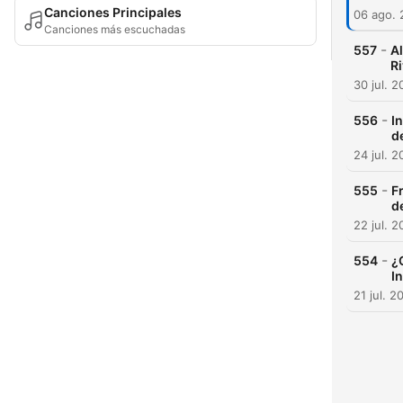
Canciones Principales
06 ago.
Canciones más escuchadas
-
557
Al
Ri
30 jul. 
-
556
I
d
24 jul. 
-
555
F
d
22 jul. 
-
554
¿
I
21 jul. 2