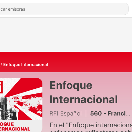
Enfoque Internacional
Enfoque
Internacional
RFI Español
|
560 - Francia endurece su lucha contra la fast fashion con una ley histórica
En el "Enfoque internaciona