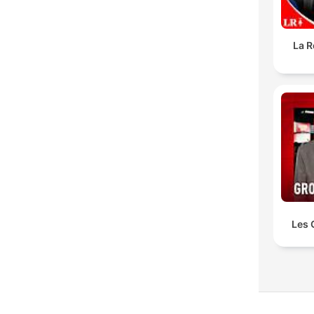
La R
Les 