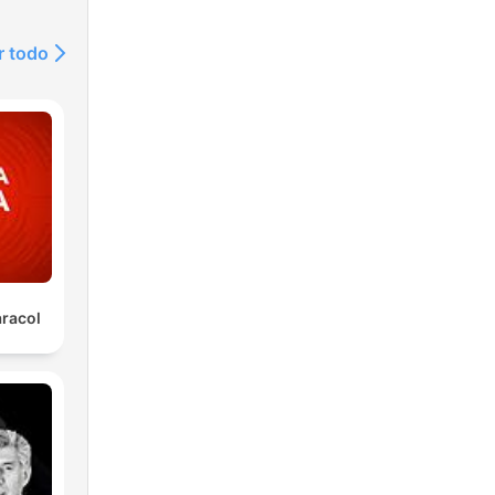
r todo
aracol