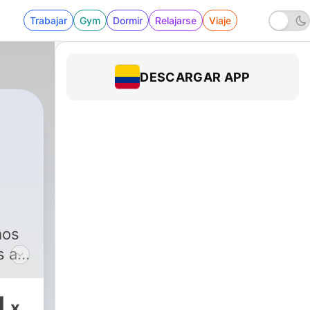
Trabajar
Gym
Dormir
Relajarse
Viaje
DESCARGAR APP
mos
s a
como
a y
1
x