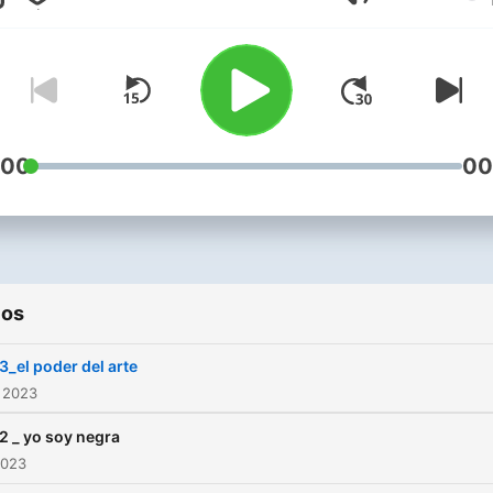
Volumen
el emprendimiento. Director:
Raúl Soublett López
:00
00
ios
3_el poder del arte
 2023
2 _ yo soy negra
2023