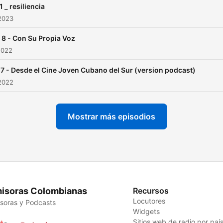
1 _ resiliencia
2023
 8 - Con Su Propia Voz
2022
 7 - Desde el Cine Joven Cubano del Sur (version podcast)
2022
Mostrar más episodios
isoras Colombianas
Recursos
Locutores
soras y Podcasts
Widgets
Sitios web de radio por paí