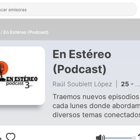
En Estéreo (Podcast)
En Estéreo
(Podcast)
Raúl Soublett López
|
25 - Ep 3_el poder del arte
Traemos nuevos episodios
cada lunes donde aborda
diversos temas conectado
nuestras raíces africanas 
el arte, la cultura, la histori