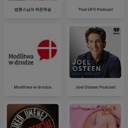
법륜스님의 즉문즉설
That UFO Podcast
Modlitwa w drodze
Joel Osteen Podcast