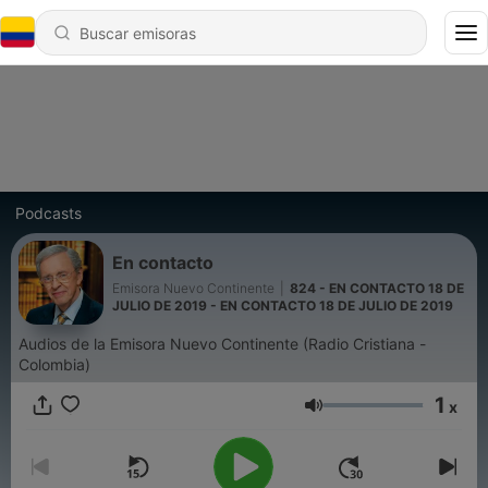
Podcasts
En contacto
Emisora Nuevo Continente
|
824 - EN CONTACTO 18 DE
JULIO DE 2019 - EN CONTACTO 18 DE JULIO DE 2019
Audios de la Emisora Nuevo Continente (Radio Cristiana -
Colombia)
1
x
Volumen