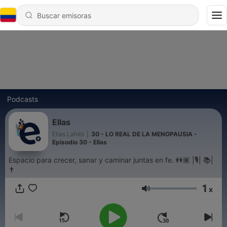
Podcasts
Ellas
Ellas Lahibi
|
30 - LO REAL DE LA MENOPAUSIA -
Episodio 30 - Ellas
Espacio para crecer, sanar y caminar juntas en fe. 👭🏽 |🎙️| 📚|
✝️
1
x
Volumen