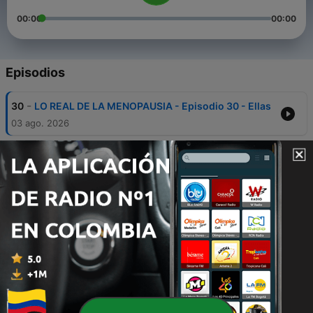
00:00
00:00
Episodios
-
30
LO REAL DE LA MENOPAUSIA - Episodio 30 - Ellas
03 ago. 2026
-
29
HERRAMIENTAS PARA SER UN PADRE
COMPROMETIDO- Episodio 29 - Ellas
27 jul. 2026
-
28
CUANDO EL AMOR SE MULTIPLICA - Episodio 28 -
Ellas
20 jul. 2026
-
27
LO QUE NOS ENSEÑAN LOS HIJOS - Episodio 27 -
Ellas
13 jul. 2026