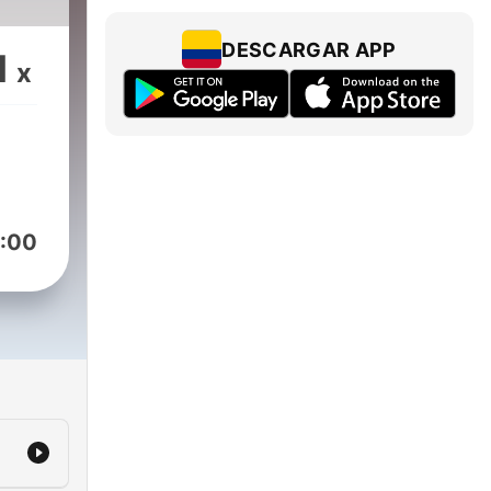
DESCARGAR APP
1
x
:00