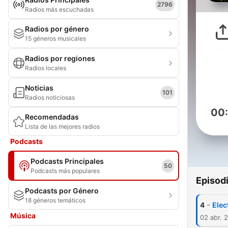
2796
Radios más escuchadas
Radios por género
15 géneros musicales
Radios por regiones
Radios locales
Noticias
101
Radios noticiosas
00
Recomendadas
Lista de las mejores radios
Podcasts
Podcasts Principales
50
Podcasts más populares
Episod
Podcasts por Género
18 géneros temáticos
-
4
Elec
Música
02 abr. 