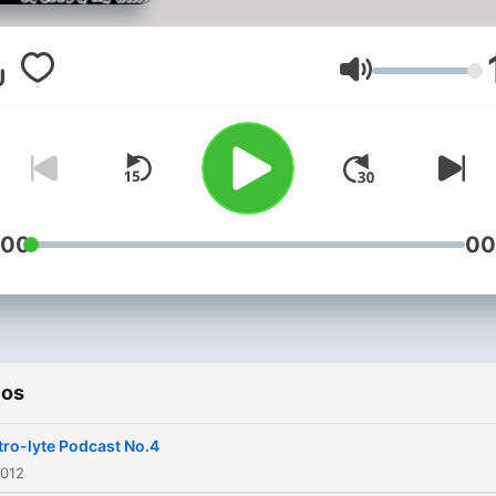
Volumen
:00
00
ios
tro-lyte Podcast No.4
2012