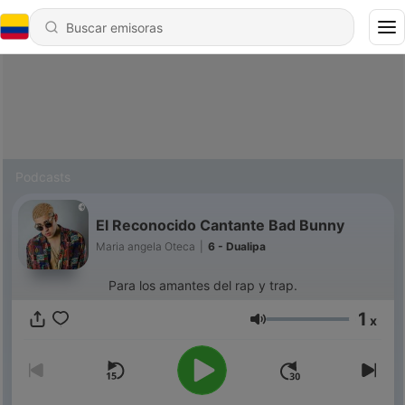
Podcasts
El Reconocido Cantante Bad Bunny
Maria angela Oteca
|
6 - Dualipa
Para los amantes del rap y trap.
1
x
Volumen