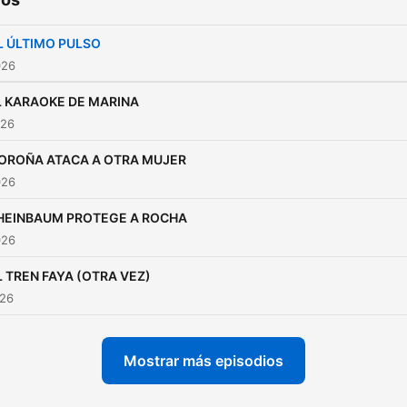
L ÚLTIMO PULSO
026
L KARAOKE DE MARINA
026
OROÑA ATACA A OTRA MUJER
026
HEINBAUM PROTEGE A ROCHA
026
L TREN FAYA (OTRA VEZ)
026
Mostrar más episodios