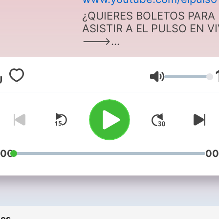
¿QUIERES BOLETOS PARA
ASISTIR A EL PULSO EN V
--->
http://tinyurl.com/55amrmv
Volumen
:00
00
ios