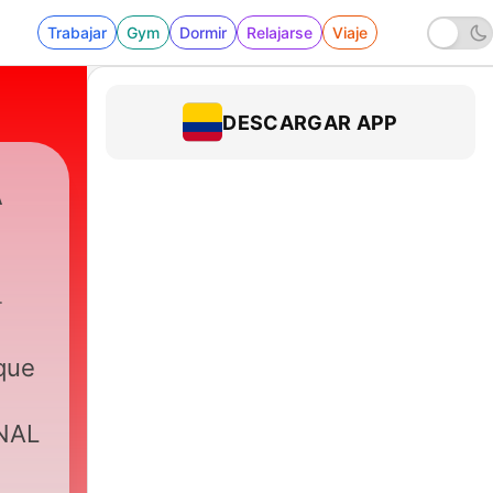
Trabajar
Gym
Dormir
Relajarse
Viaje
DESCARGAR APP
A
l
 que
NAL