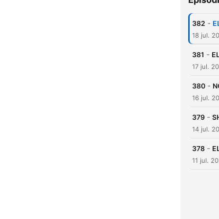
-
382
E
18 jul. 2
-
381
E
17 jul. 2
-
380
N
16 jul. 2
-
379
S
14 jul. 2
-
378
E
11 jul. 2