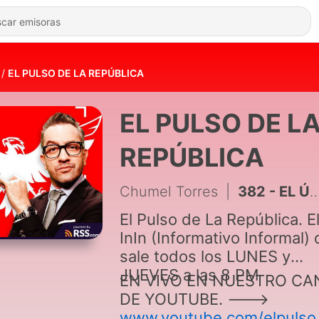
EL PULSO DE LA REPÚBLICA
EL PULSO DE L
REPÚBLICA
Chumel Torres
|
382 - EL ÚLTIMO PULSO
El Pulso de La República. E
InIn (Informativo Informal)
sale todos los LUNES y
JUEVES a las 8 PM
EN VIVO EN NUESTRO CA
DE YOUTUBE. --->
www.youtube.com/elpulso