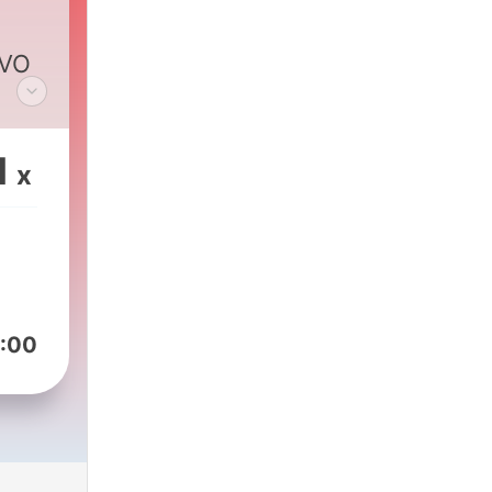
IVO
r
1
x
:00