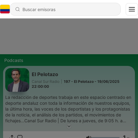
Podcasts
El Pelotazo
Canal Sur Radio
|
197 - El Pelotazo - 19/06/2025
22:00:00
La redacción de deportes trabaja en este espacio centrado en
deporte andaluz con toda la información de nuestros equipos,
la última hora, las voces de los deportistas y los protagonistas
de la noticia, el análisis de los partidos, el movimientos de
fichajes...Canal Sur Radio | De lunes a jueves, de 9:05 h. a
9:35 h.
1