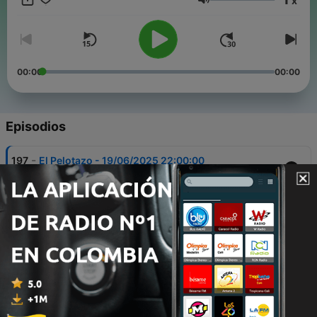
x
Volumen
00:00
00:00
Episodios
-
197
El Pelotazo - 19/06/2025 22:00:00
19 jun. 2025
-
196
Pau Gasol y su Fundación, en Andalucía por una
buena causa
19 jun. 2025
-
195
Antonio Serradilla: un campeón en el deporte y
en la vida
19 jun. 2025
-
194
El Pelotazo - 18/06/2025 22:00:00