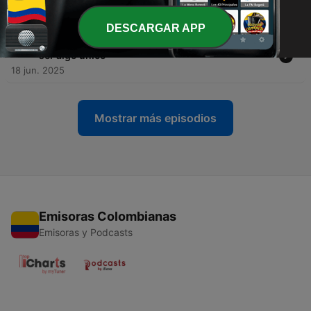
18 jun. 2025
DESCARGAR APP
-
193
Álvaro García: -No renuncio a la Selección, debe
ser algo único-
18 jun. 2025
Mostrar más episodios
Emisoras Colombianas
Emisoras y Podcasts