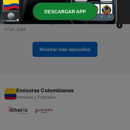
-
280
🏥 Hospitales con Historias de Terror 👻😨
16 jul. 2026
DESCARGAR APP
-
279
🔥 ¡Cacería de Brujas en Pleno 2026! 🧙‍♀️
07 jul. 2026
Mostrar más episodios
Emisoras Colombianas
Emisoras y Podcasts