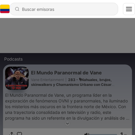
Podcasts
El Mundo Paranormal de Vane
Vane Entertainment
|
283 - 🎙️Nahuales, brujos,
skinwalkers y Chamanismo Urbano con César
Buenrostro
El Mundo Paranormal de Vane, un programa líder en la
exploración de fenómenos OVNI y paranormales, ha iluminado
los misterios más oscuros en la frontera norte de México. Con
una trayectoria consolidada en televisión y radio, este
programa ha sido un referente en la divulgación y análisis de lo
inexplicable. Anteriormente transmitido por Canal 5 cada
viernes a medianoche y en Televisión Alternativa Canal 5.2
1