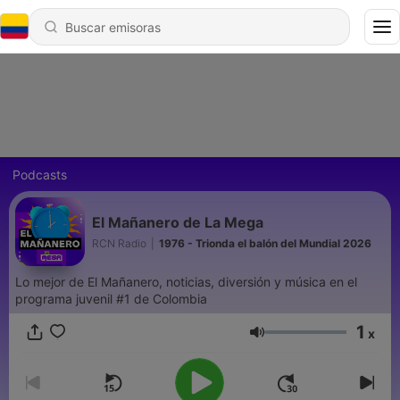
Podcasts
El Mañanero de La Mega
RCN Radio
|
1976 - Trionda el balón del Mundial 2026
Lo mejor de El Mañanero, noticias, diversión y música en el
programa juvenil #1 de Colombia
1
x
Volumen