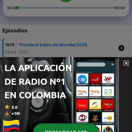
00:00
00:00
Episodios
-
1976
Trionda el balón del Mundial 2026
03 oct. 2025
-
1975
Jueza enfrenta un proceso disciplinario po
bailar en TikTok
03 oct. 2025
-
1974
Tendencias de Halloween
03 oct. 2025
-
1973
Julio Correal nos visita en El Mañanero de La
Mega.
03 oct. 2025
-
1972
¿CUÁLES SON LAS EXIGENCIAS QUE TE DA