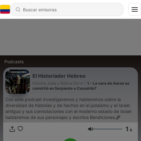
Podcasts
El Historiador Hebreo
Historia Judía y Bíblica Del A
|
1 - La vara de Aaron se
convirtió en Serpiente o Cocodrilo?
Con este podcast investigaremos y hablaremos sobre la
diversidad de historias y de hechos en el judaísmo y el Israel
antiguo y sus connotaciones con el moderno estado de Israel
hablaremos de sus personajes y escritos Bendiciones.🌾
1
x
Volumen