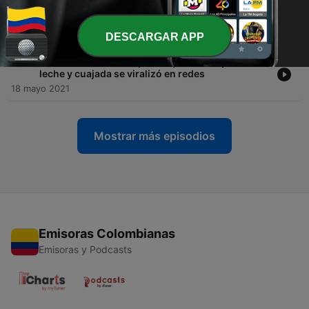
-
703
“Un habitante de calle me regaló el libro de inglés
y eso me cambió la vida”: Vigilante bilingüe
19 mayo 2021
DESCARGAR APP
-
702
Fabio Enseña: el campesino youtuber que entre
leche y cuajada se viralizó en redes
18 mayo 2021
Mostrar más episodios
Emisoras Colombianas
Emisoras y Podcasts