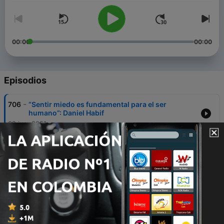
00:00
00:00
Episodios
-
706
“Sentir miedo es fundamental para el ser
humano”: Daniel Habif
02 jun. 2021
-
705
Entre 5.000 y 50.000 dólares al mes reciben
algunas modelos colombianas en OnlyFans
31 mayo 2021
-
704
“Con 50 colillas de cigarrillo se elabora una hoja
de papel tamaño carta”: creador de proyecto
medioambiental
24 mayo 2021