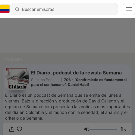
Podcasts
El Diario, podcast de la revista Semana
Semana Podcast
|
706 - “Sentir miedo es fundamental
para el ser humano”: Daniel Habif
El Diario es un podcast de Semana que se emite de lunes a
viernes. Bajo la dirección y producción de David Gallego y el
equipo de Semana.com presentan las noticias más importantes
del día en Colombia y el mundo con la seriedad, el análisis y el
criterio de Semana.
1
x
Volumen