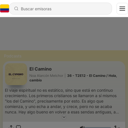
Podcasts
El Camino
Noa Alarcón Melchor
|
36 - T2E12 - El Camino / Hola,
cambio
El viaje espiritual no es estático, sino que está en continuo
crecimiento. Los primeros cristianos se llamaron a sí mismos
"los del Camino", precisamente por esto. Es algo que
comienza, y uno echa a andar, y crece, pero no se acaba
nunca. Hay algo bueno en volver a esas sendas antiguas, a
reflexionar sobre lo que significaban las palabras, las ideas y
sus realidades para los que las vivieron por primera vez.
1