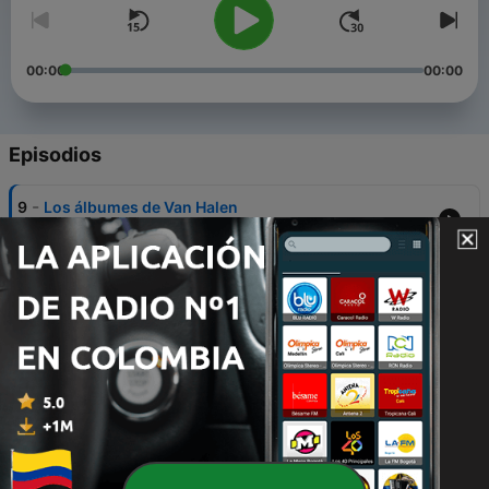
00:00
00:00
Episodios
-
9
Los álbumes de Van Halen
17 nov. 2023
-
8
Aniversario de "Powerslave" de Iron Maiden
06 oct. 2023
-
7
Los "Illusion's", los álbumes de Guns N' Roses
favoritos de Billboard
28 sep. 2023
-
6
El álbum que Metallica dejó sin bajo
20 sep. 2023