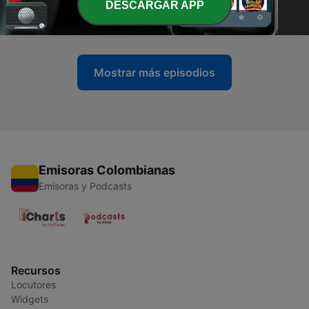
DESCARGAR APP
-
5
El álbum perfecto de comienzo a fin de Judas Priest
14 sep. 2023
Mostrar más episodios
Emisoras Colombianas
Emisoras y Podcasts
Recursos
Locutores
Widgets