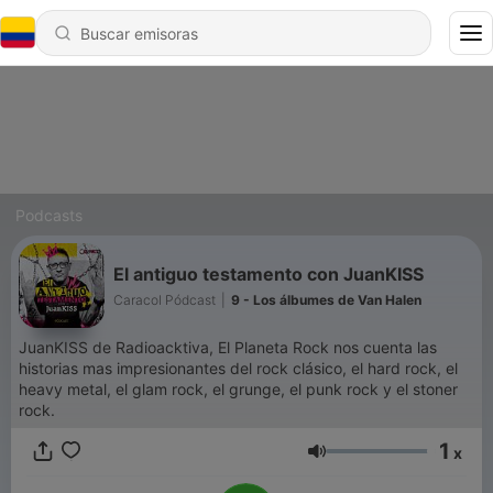
Podcasts
El antiguo testamento con JuanKISS
Caracol Pódcast
|
9 - Los álbumes de Van Halen
JuanKISS de Radioacktiva, El Planeta Rock nos cuenta las
historias mas impresionantes del rock clásico, el hard rock, el
heavy metal, el glam rock, el grunge, el punk rock y el stoner
rock.
1
x
Volumen