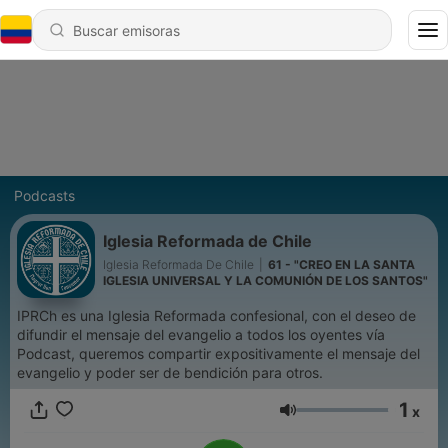
Podcasts
Iglesia Reformada de Chile
Iglesia Reformada De Chile
|
61 - "CREO EN LA SANTA
IGLESIA UNIVERSAL Y LA COMUNIÓN DE LOS SANTOS"
IPRCh es una Iglesia Reformada confesional, con el deseo de
difundir el mensaje del evangelio a todos los oyentes vía
Podcast, queremos compartir expositivamente el mensaje del
evangelio y poder ser de bendición para otros.
1
x
Volumen