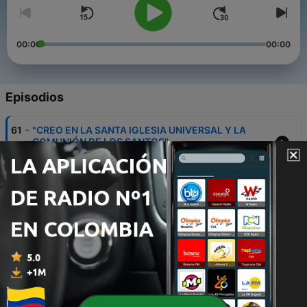
00:00
00:00
Episodios
-
61
"CREO EN LA SANTA IGLESIA UNIVERSAL Y LA
COMUNIÓN DE LOS SANTOS"
12 oct. 2023
-
60
"CREO EN EL ESPIRITU SANTO"
12 oct. 2023
-
59
"VENDRA A JUZGAR A VIVOS Y A MUERTOS"
12 oct. 2023
-
58
"ASCENDIO A LOS CIELOS Y ESTA SENTADO A LA
DIESTRA DE DIOS PADRE TODOPODEROSO"
12 oct. 2023