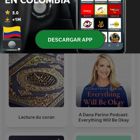
Cuenta cuentos
Especiales Caracol
Más podcasts internacionales de Arte
DESCARGAR APP
A Dana Perino Podcast:
Lecture du coran
Everything Will Be Okay