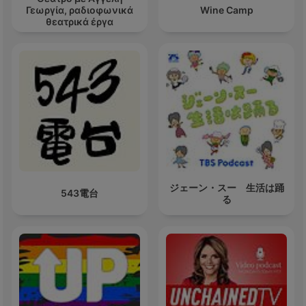
Γεωργία, ραδιοφωνικά
Wine Camp
θεατρικά έργα
ジェーン・スー 生活は踊
543電台
る