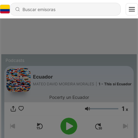
Podcasts
Ecuador
MATEO DAVID MOREIRA MORALES
|
1 - This si Ecuador
Pocerty un Ecuador
1
x
Volumen