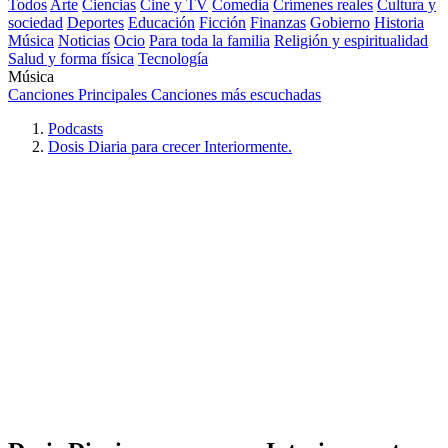
Todos
Arte
Ciencias
Cine y TV
Comedia
Crímenes reales
Cultura y
sociedad
Deportes
Educación
Ficción
Finanzas
Gobierno
Historia
Música
Noticias
Ocio
Para toda la familia
Religión y espiritualidad
Salud y forma física
Tecnología
Música
Canciones Principales
Canciones más escuchadas
Podcasts
Dosis Diaria para crecer Interiormente.