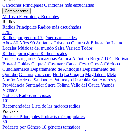
Canciones Principales
Canciones más escuchadas
Cambiar tema
Mi Lista
Favoritos y Recientes
Radios
Radios Principales
Radios más escuchadas
2798
Radios por género
15 géneros musicales
Años 80
Años 90
Antiguas
Cristiana
Cultura & Educación
Latino
Locales
Músicas del mundo
Salsa
Variado
Todos
Radios por regiones
Radios locales
Todas las regiones
Amazonas
Arauca
Atlántico
Bogotá D.C.
Bolívar
Boyacá
Caldas
Caquetá
Casanare
Cauca
Cesar
Chocó
Córdoba
Cundinamarca
Departamento de Antioquia
Departamento del
Quindío
Guainía
Guaviare
Huila
La Guajira
Magdalena
Meta
Nariño
Norte de Santander
Putumayo
Risaralda
San Andrés y
Providencia
Santander
Sucre
Tolima
Valle del Cauca
Vaupés
Vichada
Noticias
Radios noticiosas
101
Recomendadas
Lista de las mejores radios
Podcasts
Podcasts Principales
Podcasts más populares
50
Podcasts por Género
18 géneros temáticos