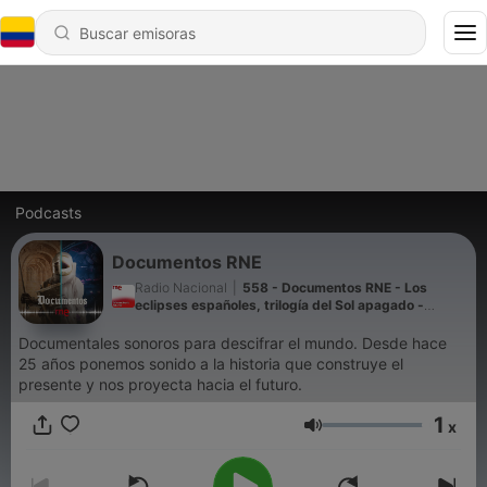
Podcasts
Documentos RNE
Radio Nacional
|
558 - Documentos RNE - Los
eclipses españoles, trilogía del Sol apagado -
10/08/26
Documentales sonoros para descifrar el mundo. Desde hace
25 años ponemos sonido a la historia que construye el
presente y nos proyecta hacia el futuro.
1
x
Volumen