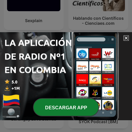
Hablando con Científicos
Sexplain
- Cienciaes.com
Más podcasts internacionales de Cultura y
sociedad
DESCARGAR APP
Cerita Hantu Seram -
Barangay Love Stories
SYOK Podcast [BM]