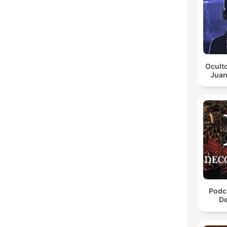
Oculto
Juan
Podca
De