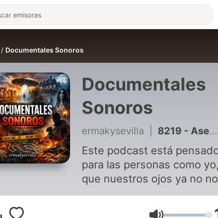
Documentales Sonoros
Documentales
Sonoros
ermakysevilla
|
8219 - Asesinados antes del amanecer T2: Se acabó el juego · Que acaben los buenos tiempos
Este podcast está pensad
para las personas como yo
que nuestros ojos ya no n
permiten ver lo que uno d
o le interesa y tienen