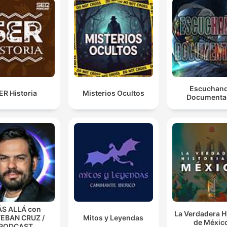
Escuchan
ER Historia
Misterios Ocultos
Documenta
S ALLÁ con
La Verdadera H
EBAN CRUZ /
Mitos y Leyendas
de Méxic
PODCAST