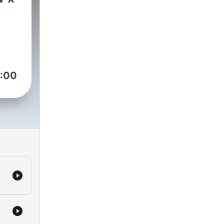
llas
o o
los
, en
:00
o
 lo
s de
na
n
n