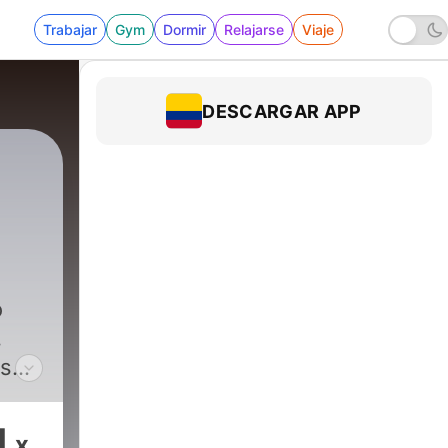
Trabajar
Gym
Dormir
Relajarse
Viaje
DESCARGAR APP
o
,
os
esea
1
x