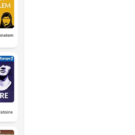
ténelem
istoire