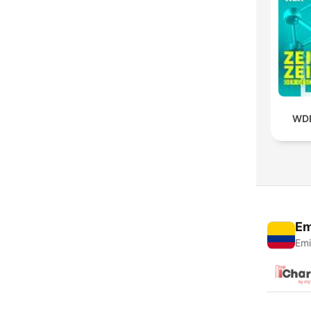
WDR
Em
Emi