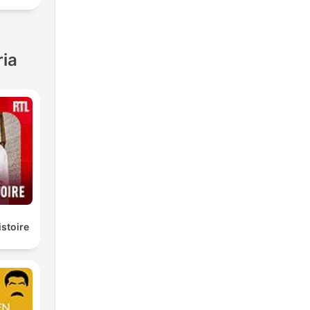
ria
istoire