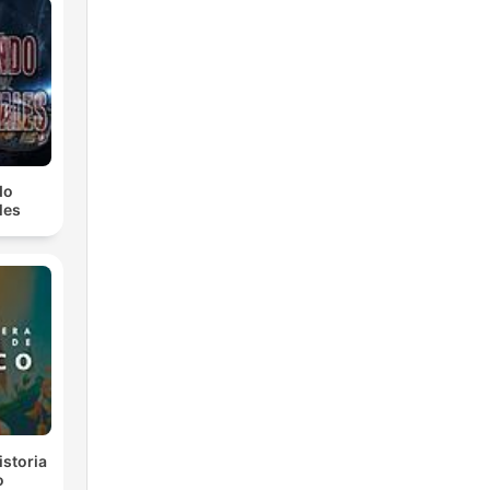
do
les
istoria
o