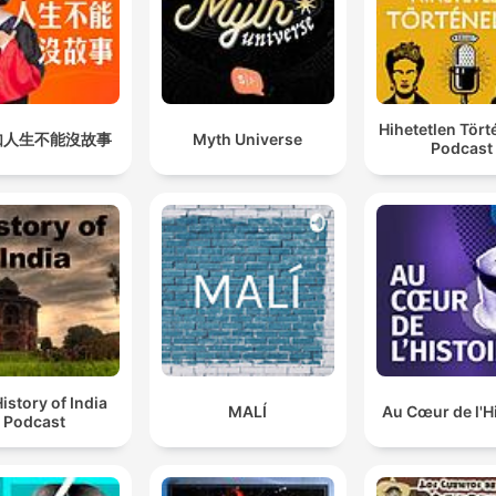
Hihetetlen Tör
如人生不能沒故事
Myth Universe
Podcast
istory of India
MALÍ
Au Cœur de l'H
Podcast