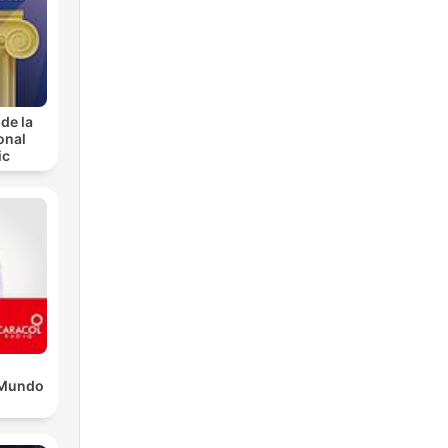
de la
onal
ic
l Mundo