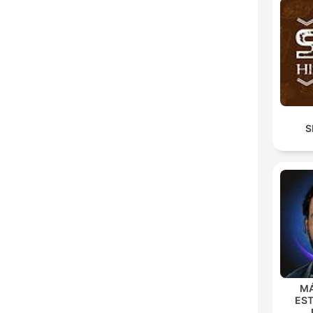
S
MÁ
EST