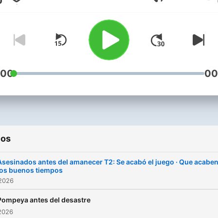
Volumen
curiosidad de aprender y
conocer, también para aque
que constantemente están
fuera de casa por su trabaj
viajan asiduamente y aquel
que se desplazan en metro
:00
00
autobús o en cualquier otr
medio porque su trabajo así
requiere. Todos son Audio
documentales. Todo mi trabajo
ios
está realizado de manera
altruista y no busco ningu
Asesinados antes del amanecer T2: Se acabó el juego · Que acabe
los buenos tiempos
compensación, solo la
 2026
satisfacción de saber que
ayudo a otras personas. U
Pompeya antes del desastre
2026
gran abrazo a tod@s.