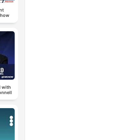
nt
Show
 with
nnell