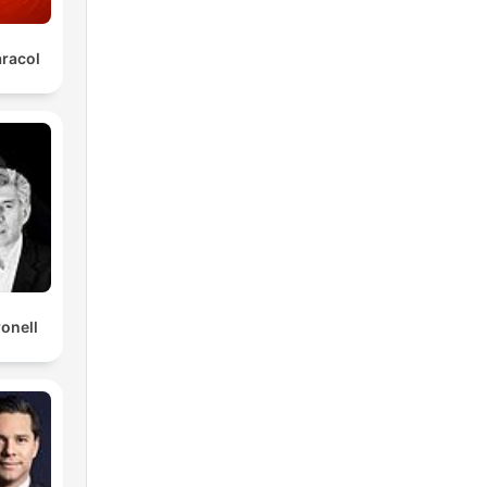
co
aracol
ronell