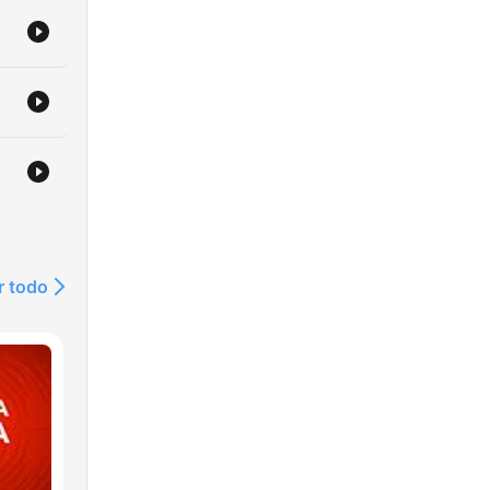
 que
das
s
ada a
s
r todo
etas
s,
 de
que
ués