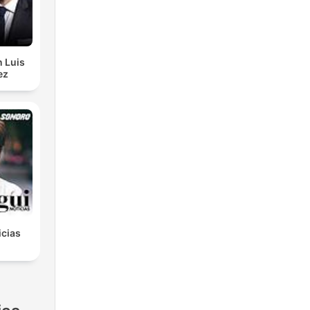
n Luis
ez
icias