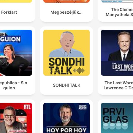
The Cleme
Forklart
Megbeszéljük...
Manyathela 
epublica - Sin
The Last Word
SONDHI TALK
guion
Lawrence O’Do