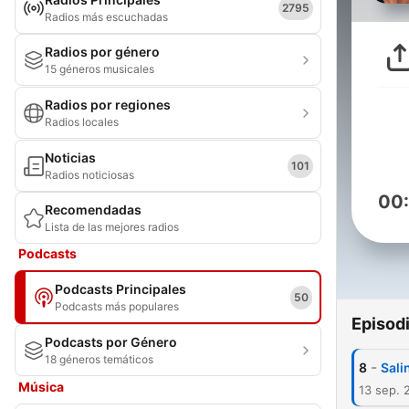
2795
Radios más escuchadas
Radios por género
15 géneros musicales
Radios por regiones
Radios locales
Noticias
101
Radios noticiosas
00
Recomendadas
Lista de las mejores radios
Podcasts
Podcasts Principales
50
Podcasts más populares
Episod
Podcasts por Género
18 géneros temáticos
-
8
Sali
Música
13 sep. 