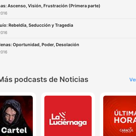
respaldo social tan amplio
nas: Ascenso, Visión, Frustración (Primera parte)
ocasionó el arranque de
2016
muchas transformaciones
ío: Rebeldía, Seducción y Tragedia
democráticas en los años
2016
siguientes? ¿Fueron las
reuniones a puertas cerra
enas: Oportunidad, Poder, Desolación
2016
que sostuvo el entonces
abanderado priista con su
opositores la llave de entr
Más podcasts de Noticias
la Residencia Oficial de Lo
Ve
Pinos? Reviva esta historia de
poder, negociaciones secr
y transformaciones política
vista desde la perspectiva
todos sus protagonistas, 
marcó un antes y un desp