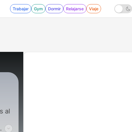
Trabajar
Gym
Dormir
Relajarse
Viaje
s al