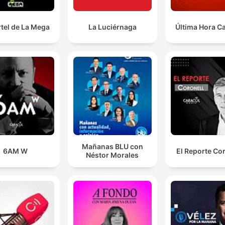
en el desarrollo democráti
de México.
rtel de La Mega
La Luciérnaga
Última Hora C
Mañanas BLU con
6AM W
El Reporte Co
Néstor Morales