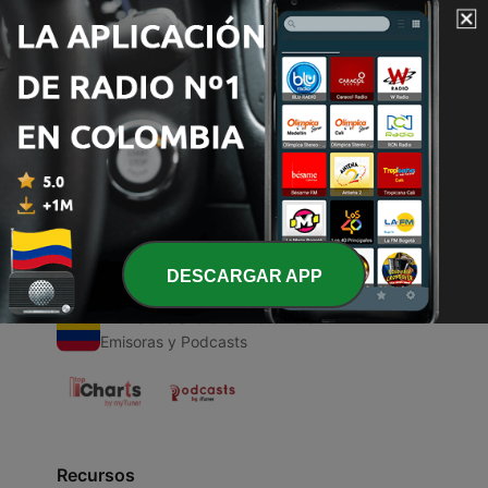
00:00
00:00
Episodios
-
1
GYM DNB MIX NOV 2021
30 oct. 2021
DESCARGAR APP
Emisoras Colombianas
Emisoras y Podcasts
Recursos