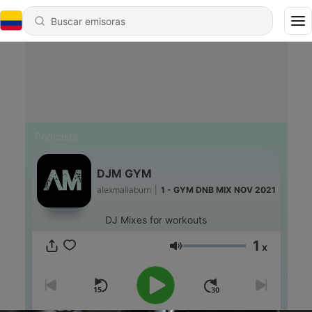
Podcasts
DJM GYM
alexmallaburn
|
1 - GYM DNB MIX NOV 2021
DJ Mixes for workouts
1
x
Volumen