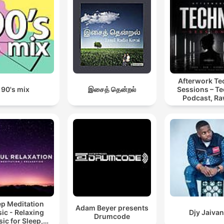
Afterwork T
90's mix
இசைத் தென்றல்
Sessions – T
Podcast, Ra
Hypnotic Te
Mixes
ep Meditation
Adam Beyer presents
ic - Relaxing
Djy Jaiva
Drumcode
ic for Sleep,