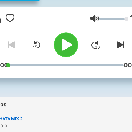
Volumen
:00
00
ios
HATA MIX 2
2013