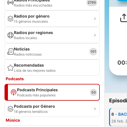
2795
Radios más escuchadas
Radios por género
15 géneros musicales
Radios por regiones
Radios locales
Noticias
101
Radios noticiosas
00
Recomendadas
Lista de las mejores radios
Podcasts
Podcasts Principales
50
Podcasts más populares
Episod
Podcasts por Género
18 géneros temáticos
-
6
BAC
Música
28 feb. 