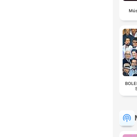
Mús
BOLE