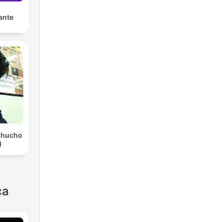
ante
Chucho
)
ca