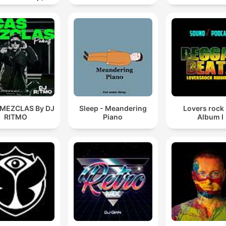
editation &
Relaxation
 MEZCLAS By DJ
Sleep - Meandering
Lovers rock
RITMO
Piano
Album I