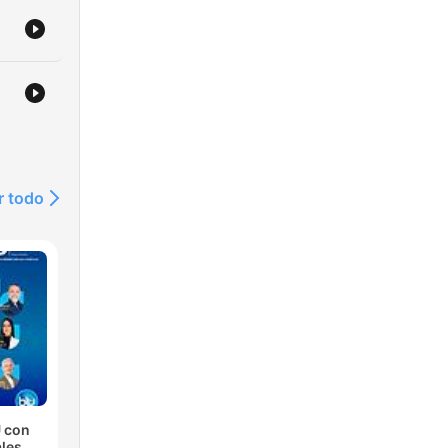
r todo
 con
les