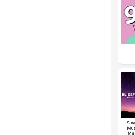
Sle
Mus
Mus