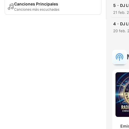
Canciones Principales
-
5
DJ 
Canciones más escuchadas
21 feb. 
-
4
DJ 
20 feb. 
Emis