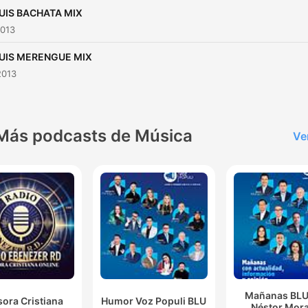
LUIS BACHATA MIX
2013
LUIS MERENGUE MIX
2013
Más podcasts de Música
Ve
Mañanas BLU
ora Cristiana
Humor Voz Populi BLU
Néstor Mora