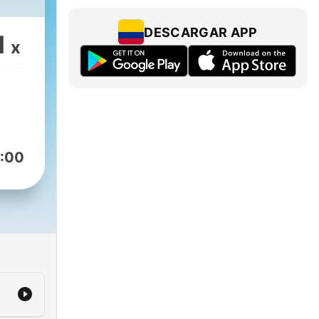
DESCARGAR APP
1
x
:00