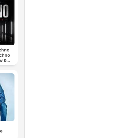
echno
echno
w &
chno
ne