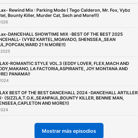
Lax- Rewind Mix : Parking Mode ( Tego Calderon, Mr. Fox, Vybz
tel, Bounty Killer, Murder Cat, Sech and More!!!)
2026
 Lax-DANCEHALL SHOWTIME MIX -BEST OF THE BEST 2025
NCEHALL- (VYBZ KARTEL,MOAVADO, SHENSSEA,,SEAN
UL,POPCAN,WARD 21 N MORE!!)
 2025
 LAX-ROMANTIC STYLE VOL.3 (EDDY LOVER, FLEX,MACH AND
DDY,MAKANO, LA FACTORIA,ASPIRANTE, JOY MONTANA AND
RE) PANAMA!!
 2024
 LAX BEST OF THE BEST DANCEHALL 2024 -DANCEHALL ARTILLE
X- (SIZZLA,T.O.K.,SEANPAUL,BOUNTY KILLER, BENNIE MAN,
ENSEEA,CAPLETON AND MORE!!)
2024
Mostrar más episodios