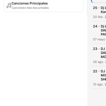
Canciones Principales
-
25
Dj 
Canciones más escuchadas
Kar
20 feb. 
-
24
Dj
DA
PA
07 mayo
-
23
DJ
DA
MO
26 ago.
-
22
DJ
MI
SH
10 ago. 