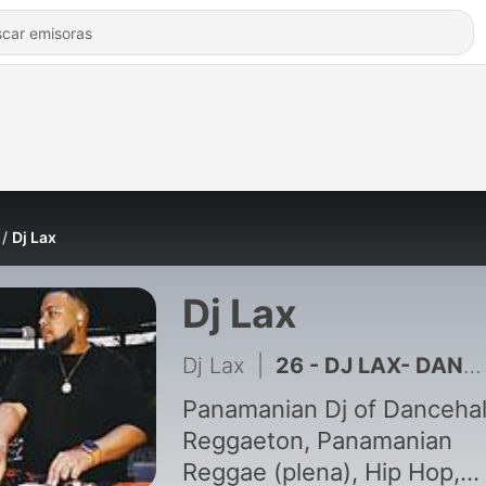
Dj Lax
Dj Lax
Dj Lax
|
26 - DJ LAX- DANCEHALL FEVER 2026 (MAVADO, VYBZ KARTEL, CAPLETON, SHENSEEA, POPCAN, AND MORE)
Panamanian Dj of Dancehal
Reggaeton, Panamanian
Reggae (plena), Hip Hop,