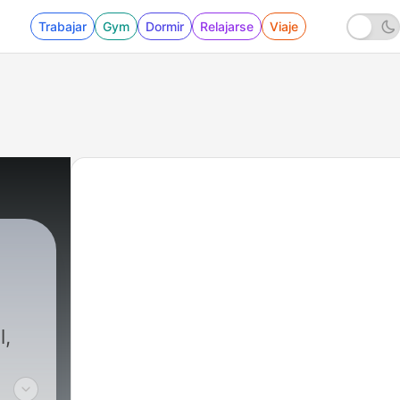
Trabajar
Gym
Dormir
Relajarse
Viaje
l,