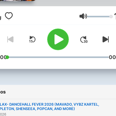
Official Dj of Eddy Lover
(Panamanian Artist)
Volumen
:00
00
ios
 LAX- DANCEHALL FEVER 2026 (MAVADO, VYBZ KARTEL,
PLETON, SHENSEEA, POPCAN, AND MORE)
2026