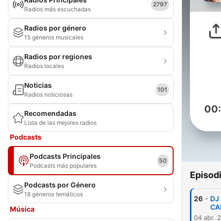
2797
Radios más escuchadas
Radios por género
15 géneros musicales
Radios por regiones
Radios locales
Noticias
101
Radios noticiosas
00
Recomendadas
Lista de las mejores radios
Podcasts
Podcasts Principales
50
Podcasts más populares
Episod
Podcasts por Género
18 géneros temáticos
-
26
DJ
CA
Música
04 abr. 