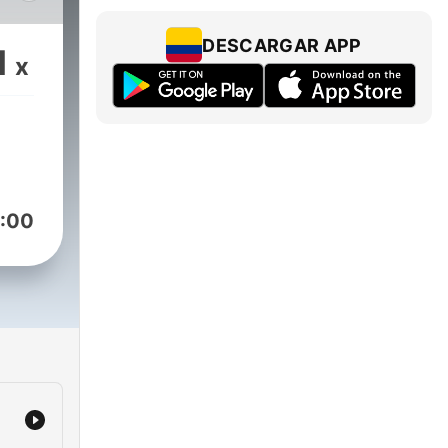
DESCARGAR APP
1
x
:00