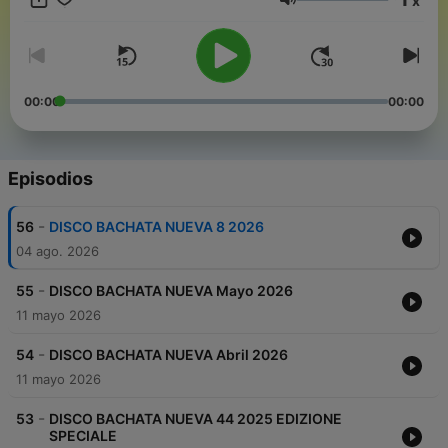
x
mensili con le novità nel mondo musicale condotto da Davide
Volumen
DABBY e Gino BRIGIDA. In onda ogni prima domenica del mese
alle ore 22 ed in replay ogni sabato e domenica semore alle ore
22 #swisstime. DISCO BACHATA NUEVA is the chart
specialized Bachatas
00:00
00:00
Episodios
-
56
DISCO BACHATA NUEVA 8 2026
04 ago. 2026
-
55
DISCO BACHATA NUEVA Mayo 2026
11 mayo 2026
-
54
DISCO BACHATA NUEVA Abril 2026
11 mayo 2026
-
53
DISCO BACHATA NUEVA 44 2025 EDIZIONE
SPECIALE