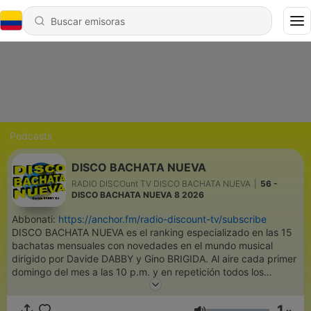
Podcasts
DISCO BACHATA NUEVA
RADIO DISCOunt TV DISCO BACHATA NUEVA
|
56 -
DISCO BACHATA NUEVA 8 2026
Abbonati:
https://anchor.fm/radio-discount-tv/subscribe
DISCO BACHATA NUEVA es el ranking especializado en las 15
bachatas mensuales con novedades en el mundo musical
dirigido por Davide DABBY y Gino BRIGIDA. Al aire cada primer
domingo del mes a las 10 p.m. y en repetición todos los
sábados y domingos a las 10 p.m. #swisstime. DISCO
BACHATA NUEVA è la classifica specializzata nelle 15 bachatas
1