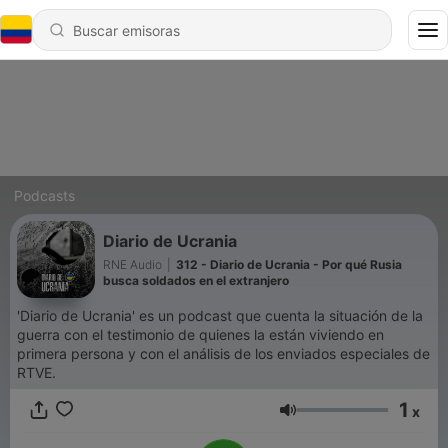
Podcasts
Diario de Ucrania
RNE Audio
|
312 - Diario de Ucrania - Por qué Rusia
busca soldados en el extranjero
'Diario de Ucrania' es un podcast que cuenta la situación de la
guerra con el testimonio de quienes la están viviendo en
primera persona y con el análisis de los enviados especiales de
RTVE.
1
x
Volumen