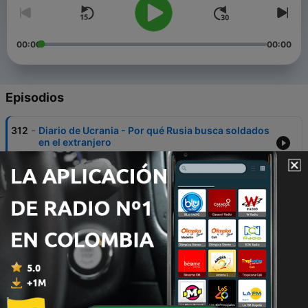
00:00
00:00
Episodios
-
312
Diario de Ucrania - Por qué Rusia busca soldados
en el extranjero
01 jul. 2026
-
311
Diario de Ucrania - La cuarta mansión
24 jun. 2026
-
310
Diario de Ucrania - Los drones de la guerra
cruzan la frontera
03 jun. 2026
-
309
Diario de Ucrania - Estonia, Letonia y Lituania, en
la ruta de los drones de la guerra