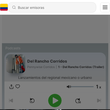
Podcasts
Del Rancho Corridos
Pennywise Corridos
|
1 - Del Rancho Corridos (Trailer)
Lanzamientos del regional mexicano o urbano
1
x
Volumen