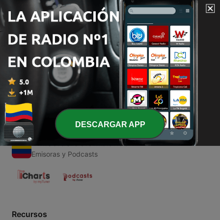
00:00
00:00
Episodios
-
1
Del Rancho Corridos (Trailer)
21 mar. 2020
DESCARGAR APP
Emisoras Colombianas
Emisoras y Podcasts
Recursos