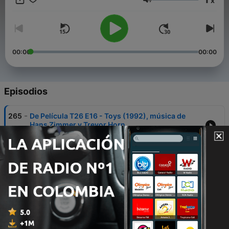
x
Volumen
00:00
00:00
Episodios
-
265
De Película T26 E16 - Toys (1992), música de
Hans Zimmer y Trevor Horn
26 jul. 2026
-
264
De Película T26 E15 - Mortal Kombat (1995),
música de George S. Clinton y otros artistas
19 jul. 2026
-
263
De Película T26 E14 - Masters of the Universe
(2026), música de Daniel Pemberton
12 jul. 2026