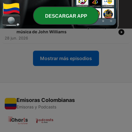
-
262
De Película T26 E13 - Waterworld (1995), música
de James Newton Howard
05 jul. 2026
DESCARGAR APP
-
261
De Película T26 E12 - Disclosure Day (2026),
música de John Williams
28 jun. 2026
Mostrar más episodios
Emisoras Colombianas
Emisoras y Podcasts