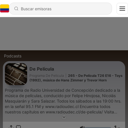
Podcasts
De Película
Programa De Película
|
265 - De Película T26 E16 - Toys
(1992), música de Hans Zimmer y Trevor Horn
Programa de Radio Universidad de Concepción dedicado a la
música de películas, conducido por Felipe Hinojosa, Nicolás
Masquiarán y Sara Salazar. Todos los sábados a las 19:00 hrs.
en la señal 95.1 FM y www.radioudec.cl Encuentra todos
nuestros capítulos en www.radioudec.cl/de-pelicula/ Visita
nuestras RRSS: https://linktr.ee/programadepelicula
1