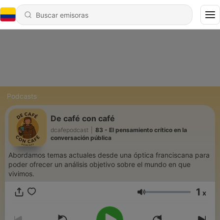
Podcasts
De café con café
dcafepodcast
|
83 - El pensamiento crítico en la
conversación pública
Abordamos temas actuales desde una óptica franciscana para
poder ofrecer un análisis objetivo sobre el mundo en que
vivimos.
1
x
Volumen