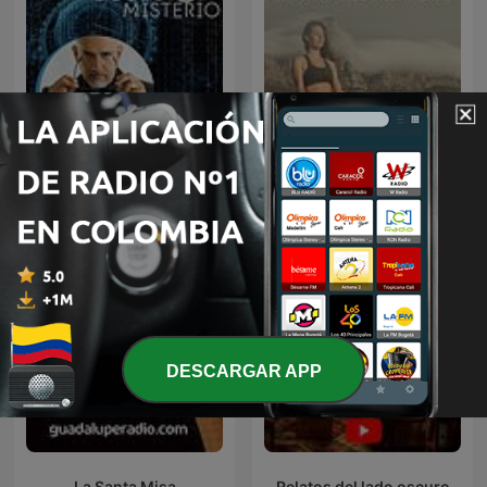
Música de Relajación para
Código Misterio
DORMIR
DESCARGAR APP
La Santa Misa
Relatos del lado oscuro