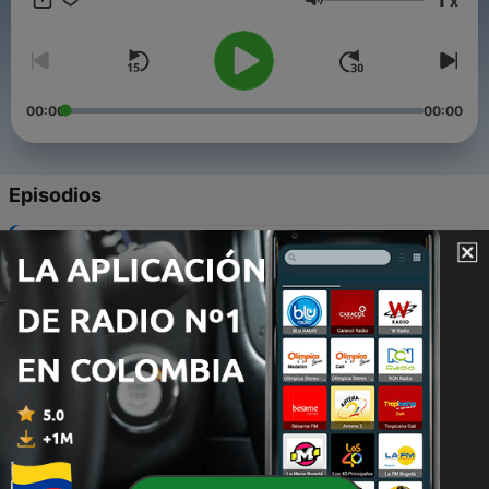
x
März 2026.
Volumen
00:00
00:00
Episodios
-
22
Nackt im Netz (Teil 2)
09 jun. 2026
-
21
Nackt im Netz (Teil 1)
02 jun. 2026
-
20
Kids ohne Skrupel (Teil 2)
26 mayo 2026
-
19
Kids ohne Skrupel (Teil 1)
19 mayo 2026