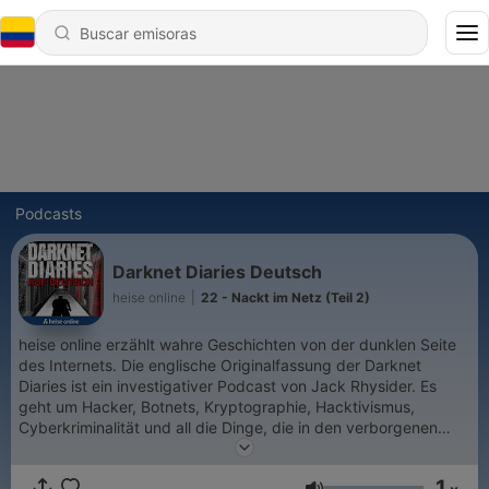
Podcasts
Darknet Diaries Deutsch
heise online
|
22 - Nackt im Netz (Teil 2)
heise online erzählt wahre Geschichten von der dunklen Seite
des Internets. Die englische Originalfassung der Darknet
Diaries ist ein investigativer Podcast von Jack Rhysider. Es
geht um Hacker, Botnets, Kryptographie, Hacktivismus,
Cyberkriminalität und all die Dinge, die in den verborgenen
Ecken des Internets lauern. heise online übersetzt den
Erfolgspodcast jetzt ins Deutsche. Die zweite Staffel startet im
1