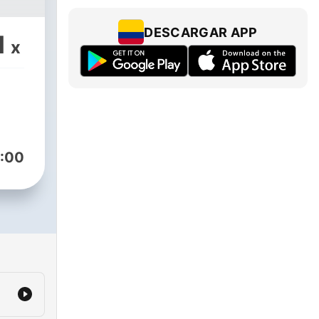
DESCARGAR APP
1
x
:00