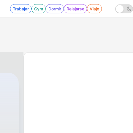
Trabajar
Gym
Dormir
Relajarse
Viaje
|
1 - Danza Clásica