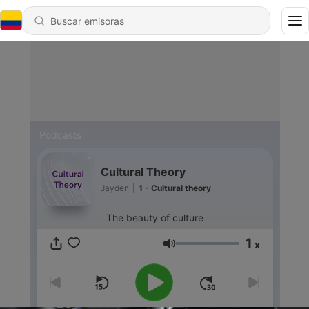
Podcasts
Cultural Theory
Jayden
|
1 - Cultural theory
The beauty of culture
1
x
Volumen