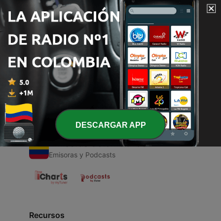
00:00
00:00
Episodios
-
1
Cultural theory
25 jul. 2021
DESCARGAR APP
Emisoras Colombianas
Emisoras y Podcasts
Recursos