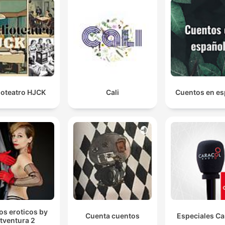
ioteatro HJCK
Cali
Cuentos en es
tos eroticos by
Cuenta cuentos
Especiales Ca
itventura 2