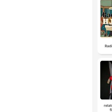
Rad
rela
f