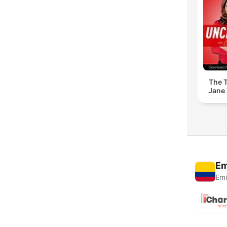
The T
Jane 
Em
Emi