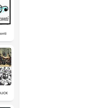
onti
 HJCK