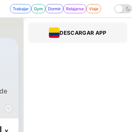
Trabajar
Gym
Dormir
Relajarse
Viaje
DESCARGAR APP
335 - EL CENTRO DE TODO
 de
er
1
x