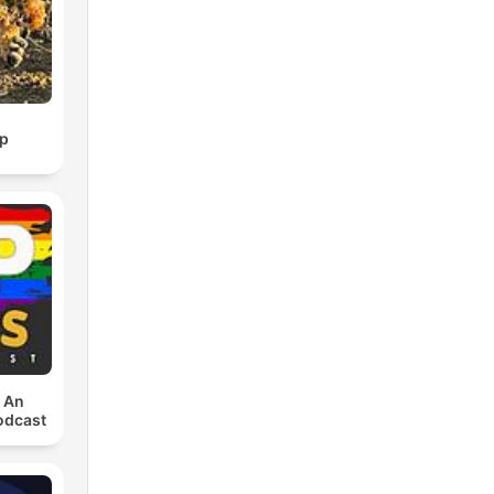
p
: An
odcast