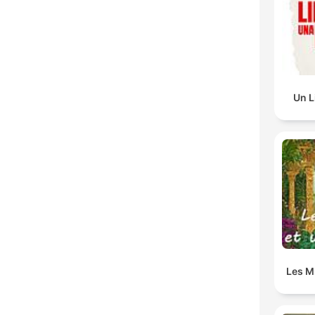
Un L
Les Mi