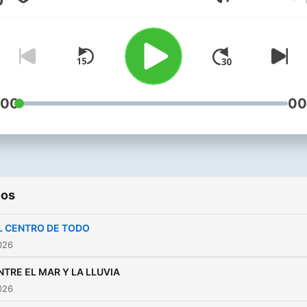
Volumen
https://www.spreaker.com
eroticos--6139745/suppor
:00
00
ios
L CENTRO DE TODO
2026
NTRE EL MAR Y LA LLUVIA
2026