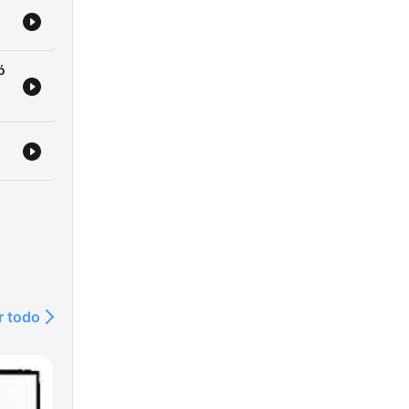
ó
r todo