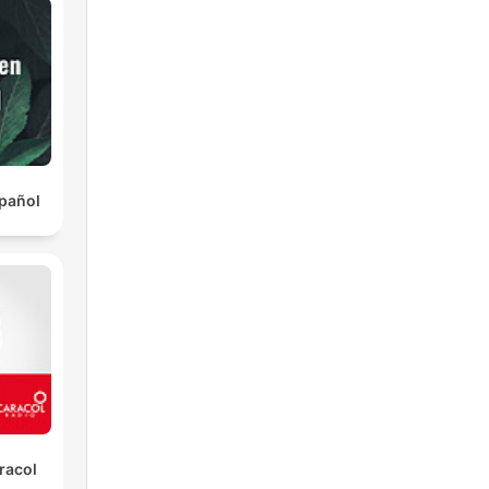
pañol
racol