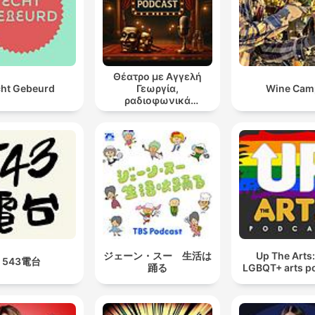
Θέατρο με Αγγελή
ht Gebeurd
Γεωργία,
Wine Cam
ραδιοφωνικά
θεατρικά έργα
ジェーン・スー 生活は
Up The Arts
543電台
踊る
LGBQT+ arts p