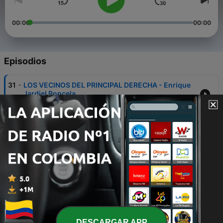
00:00
00:00
Episodios
-
31
LOS VECINOS DEL PRINCIPAL DERECHA - Enrique
Jardiel Poncela
27 abr. 2025
-
30
SOLILOQUIOS DE BELÉN - Giovanni Papini
15 dic. 2023
-
29
EL ALMA DE SIRENA - Emilia Pardo Bazán
09 mayo 2023
-
28
LA ÚLTIMA HOJA - O. Henry
21 abr. 2023
-
27
MINUÉ - Guy de Maupassant
DESCARGAR APP