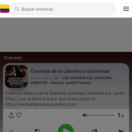
Podcasts
Cuentos de la Literatura Universal
Javier Viñas
|
31 - LOS VECINOS DEL PRINCIPAL
DERECHA - Enrique Jardiel Poncela
Cuentos clásicos de la literatura universal, narrados por Javier
Viñas | Lee el texto a la par que lo escuchas en
https://recitaldepoesiaycuentos.com
1
x
Volumen