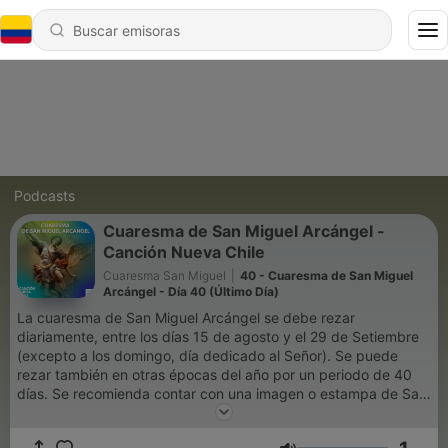
Podcasts
Cuaresma de San Miguel Arcángel -
Canción Nueva Chile
Cuaresma San Miguel
|
40 - Cuaresma de San Miguel
Arcángel - Día 40 (Último Día)
La cuaresma de San Miguel Arcángel se debe rezar
diariamente, entre los días 15 de agosto y el 29 de Setiembre
(excepto a los domingo, día dedicado al Señor). Se puede
rezar también en otras épocas del año por un periodo de 40
días. Se recomienda contar con una imagen o estampa de San
Miguel Arcángel.