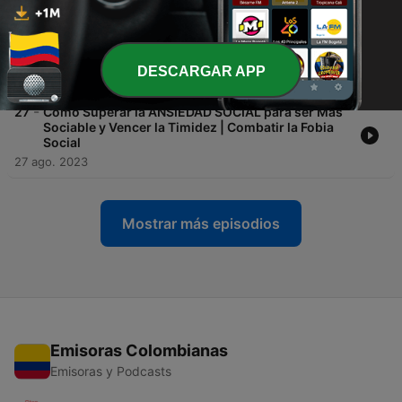
03 oct. 2023
-
28
Cómo Manejar el ESTRÉS | 16 Estrategias para
Combatirlo
DESCARGAR APP
19 sep. 2023
-
27
Cómo Superar la ANSIEDAD SOCIAL para ser Más
Sociable y Vencer la Timidez | Combatir la Fobia
Social
27 ago. 2023
Mostrar más episodios
Emisoras Colombianas
Emisoras y Podcasts