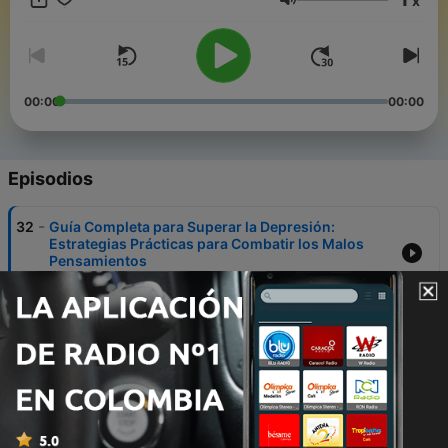
x
ya han explorado a profundidad. Mi objetivo es presentarte
Volumen
información práctica y respaldada por estudios científicos, que
te ayude a ser una mejor persona y lograr mejores resultados
en tu vida.
00:00
00:00
Episodios
-
32
Guía Completa para Superar la Depresión:
Estrategias Prácticas para Combatir los Malos
Pensamientos
24 nov. 2023
-
31
Como Dejar de Perder el Tiempo y Aumentar tu
PRODUCTIVIDAD (Contenido Extra)
29 oct. 2023
-
29
Cómo Vencer Definitivamente la ANSIEDAD,
Consejos y Técnicas | ¿Qué es Ansiedad? ASÍ
FUNCIONA