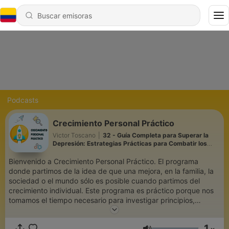
Podcasts
Crecimiento Personal Práctico
Victor Toscano
|
32 - Guía Completa para Superar la
Depresión: Estrategias Prácticas para Combatir los
Malos Pensamientos
Bienvenido a Crecimiento Personal Práctico. El programa
donde partimos de la idea de que una mejora, en la familia, la
sociedad o el mundo sólo es posible cuando partimos del
crecimiento individual. Este programa es práctico porque nos
tomamos el tiempo necesario para investigar principios,
estrategias y modelos mentales que te permitirán asimilar y
aplicar a tu vida diaria, el conocimiento que muchos expertos
1