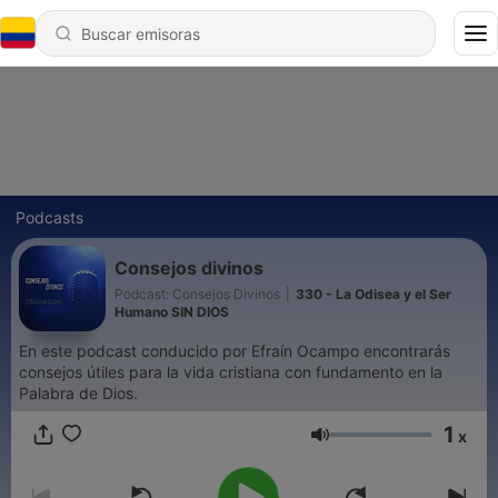
Podcasts
Consejos divinos
Podcast: Consejos Divinos
|
330 - La Odisea y el Ser
Humano SIN DIOS
En este podcast conducido por Efraín Ocampo encontrarás
consejos útiles para la vida cristiana con fundamento en la
Palabra de Dios.
1
x
Volumen