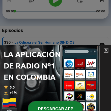
00:00
00:00
Episodios
-
330
La Odisea y el Ser Humano SIN DIOS
05 ago. 2026
-
329
¿Acusar o Comunicar?
05 ago. 2026
-
327
9 preguntas de EXAMINACIÓN para iglesias
23 jul. 2026
-
326
Sufrimiento, Dios, comunidad
16 jul. 2026
-
325
Dios NO PIDE una fe ciega
DESCARGAR APP