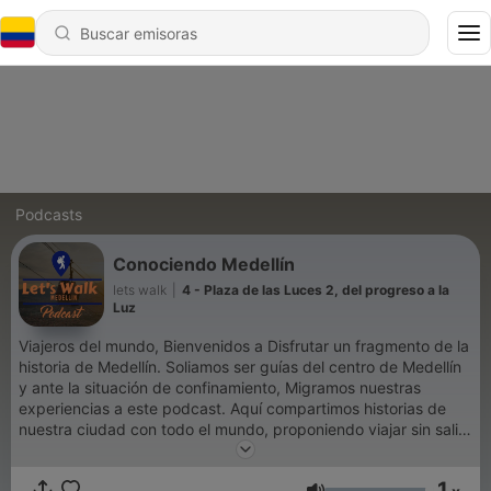
Podcasts
Conociendo Medellín
lets walk
|
4 - Plaza de las Luces 2, del progreso a la
Luz
Viajeros del mundo, Bienvenidos a Disfrutar un fragmento de la
historia de Medellín. Soliamos ser guías del centro de Medellín
y ante la situación de confinamiento, Migramos nuestras
experiencias a este podcast. Aquí compartimos historias de
nuestra ciudad con todo el mundo, proponiendo viajar sin salir
de casa y encontrar una comunidad para compartir esta
ciudad. Por que la vivís, quieres recordar, o te quedaste sin
1