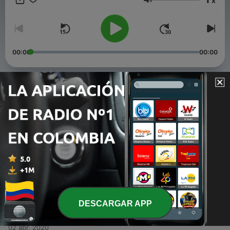
x
visitar, Disfruta Medellín todos los Días.
Volumen
00:00
00:00
Episodios
-
4
Plaza de las Luces 2, del progreso a la Luz
24 abr. 2020
-
3
Parque de las Luces , del pantanal al progreso
16 abr. 2020
-
2
Junin, El recuerdo
09 abr. 2020
DESCARGAR APP
-
1
Junin, El origen
02 abr. 2020