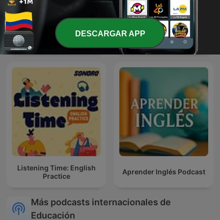
Música Zen para relajarse
DESCARGAR APP
Denzel Washington
y meditar || Conecta con
Motivational Speech
uno mismo
Listening Time: English
Aprender Inglés Podcast
Practice
Más podcasts internacionales de
Educación