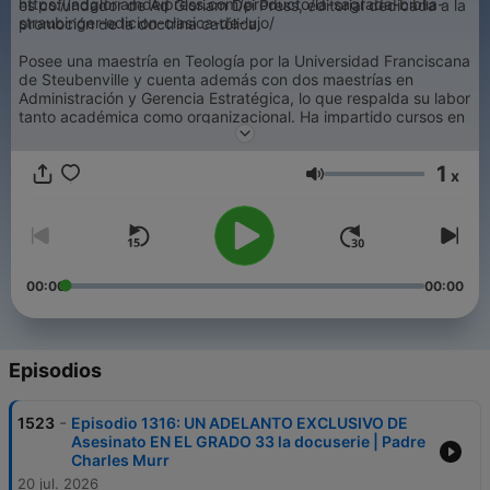
https://adgloriamdeipress.com/producto/la-sagrada-biblia-
es cofundador de Ad Gloriam Dei Press, editorial dedicada a la
straubinger-edicion-clasica-de-lujo/
promoción de la doctrina católica.
Posee una maestría en Teología por la Universidad Franciscana
de Steubenville y cuenta además con dos maestrías en
Administración y Gerencia Estratégica, lo que respalda su labor
tanto académica como organizacional. Ha impartido cursos en
línea dirigidos a la formación teológica y espiritual de fieles de
habla hispana en distintos países.
1
Contacto: conoceamayvivetufe@outlook.com
x
Volumen
00:00
00:00
Episodios
-
1523
Episodio 1316: UN ADELANTO EXCLUSIVO DE
Asesinato EN EL GRADO 33 la docuserie | Padre
Charles Murr
20 jul. 2026