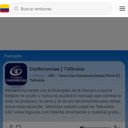
Podcasts
Conferencias | TVGracia
TVGracia
|
601 - Tema Una Conciencia limpia Parte B |
TvGracia.
Renueva tu mente con el Evangelio de la Gracia Lo que la
Religión te oculto y nunca te explicó El mensaje que cambia tu
vida, te prospera, te sana y te da las herramientas para reinar
sobre toda situación. Sintoniza nuestro canal de Televisión
24/7 www.tvgracia.com Solicita Información y material gratis
en contactos@tvgracia.com Síguenos en Instagram y
Facebook : @TvGracia Y desde cualquier lugar vía Whatsapp
1