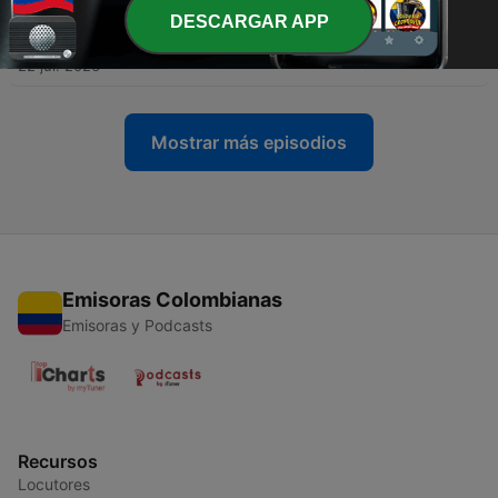
DESCARGAR APP
-
597
Tema La Palabra de fe Parte A | TvGracia.
22 jul. 2026
Mostrar más episodios
Emisoras Colombianas
Emisoras y Podcasts
Recursos
Locutores