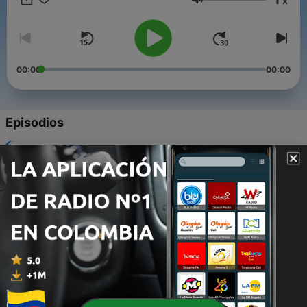
x
(+57) 300 - 400 - 3122
Volumen
00:00
00:00
Episodios
-
601
Tema Una Conciencia limpia Parte B | TvGracia.
22 jul. 2026
-
600
Tema Una Conciencia limpia Parte A | TvGracia.
22 jul. 2026
-
599
Tema Cómo vivir por fe | TvGracia.
22 jul. 2026
-
598
Tema La Palabra de fe Parte B | TvGracia.
22 jul. 2026