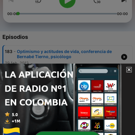
00:00
00:00
Episodios
-
183
Optimismo y actitudes de vida, conferencia de
Bernabé Tierno, psicólogo
29 feb. 2012
-
182
Análisis, desde varias perspectivas, de la ley del
aborto (Don Gustavo Bueno)
03 ene. 2012
-
181
Por un cambio de paradigma científico en la
educación (Carlos González, físico)
29 oct. 2011
-
180
Sobrevivir a la adolescencia
09 ago. 2011