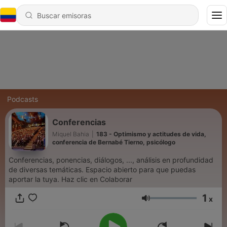
Podcasts
Conferencias
Miquel Bahia
|
183 - Optimismo y actitudes de vida,
conferencia de Bernabé Tierno, psicólogo
Conferencias, ponencias, diálogos, ..., análisis en profundidad
de diversas temáticas. Espacio abierto para que puedas
aportar la tuya. Haz clic en Colaborar
1
x
Volumen