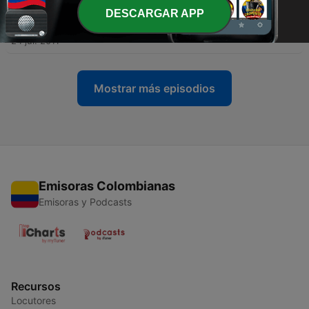
-
DESCARGAR APP
179
Para Reirse en Serio (Jorge Bucay y Eliezer
Shemtov)
24 jul. 2011
Mostrar más episodios
Emisoras Colombianas
Emisoras y Podcasts
Recursos
Locutores